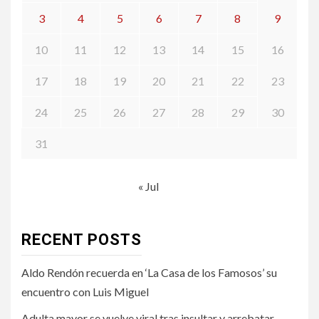
3
4
5
6
7
8
9
10
11
12
13
14
15
16
17
18
19
20
21
22
23
24
25
26
27
28
29
30
31
« Jul
RECENT POSTS
Aldo Rendón recuerda en ‘La Casa de los Famosos’ su
encuentro con Luis Miguel
Adulta mayor se vuelve viral tras insultar y arrebatar