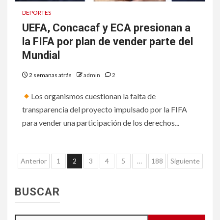
DEPORTES
UEFA, Concacaf y ECA presionan a
la FIFA por plan de vender parte del
Mundial
2 semanas atrás
admin
2
Los organismos cuestionan la falta de
transparencia del proyecto impulsado por la FIFA
para vender una participación de los derechos...
Paginación
Anterior
1
2
3
4
5
…
188
Siguiente
de
entradas
BUSCAR