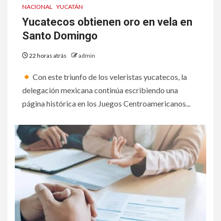
NACIONAL
YUCATÁN
Yucatecos obtienen oro en
Yucatecos obtienen oro en vela en
vela en Santo Domingo
Santo Domingo
22 horas atrás
admin
2
Buscan prohibir la exigencia
generalizada de antecedentes
Con este triunfo de los veleristas yucatecos, la
penales para obtener empleo
delegación mexicana continúa escribiendo una
en México
página histórica en los Juegos Centroamericanos...
3
Secretaría de Salud descarta
brote activo de ciclosporiasis
en México y pide tranquilidad a
la población