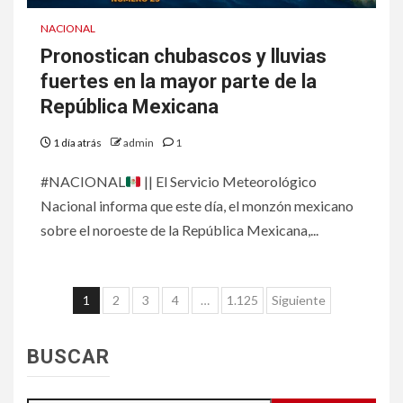
NACIONAL
Pronostican chubascos y lluvias
fuertes en la mayor parte de la
República Mexicana
1 día atrás
admin
1
#NACIONAL
|| El Servicio Meteorológico
Nacional informa que este día, el monzón mexicano
sobre el noroeste de la República Mexicana,...
Paginación
1
2
3
4
…
1.125
Siguiente
de
entradas
BUSCAR