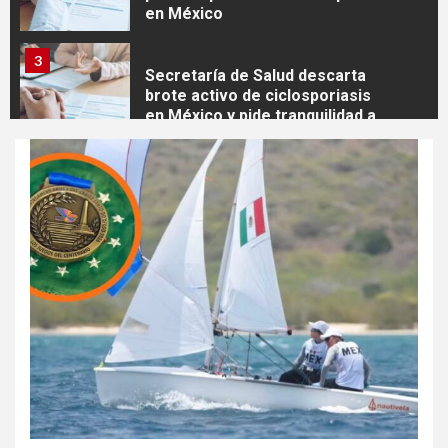
en México
3
Secretaría de Salud descarta
brote activo de ciclosporiasis
en México y pide tranquilidad a
la población
4
Yuri dice sentirse
tremendamente emocionada
sobre su estatua que le harán
en Veracruz
5
Sonora inicia estrategia
nacional de salud para
migrantes con vacunación y
apoyo psicológico sin importar
su estatus
1