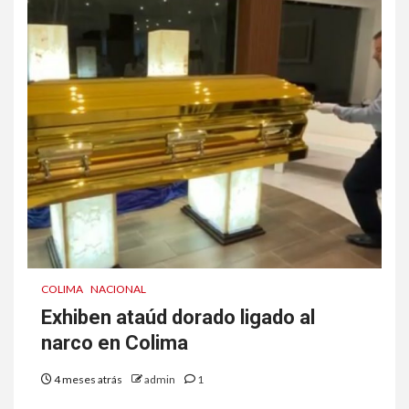
COLIMA
NACIONAL
Exhiben ataúd dorado ligado al
narco en Colima
4 meses atrás
admin
1