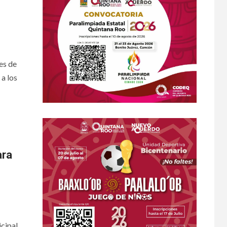
es de
a los
ara
cipal,