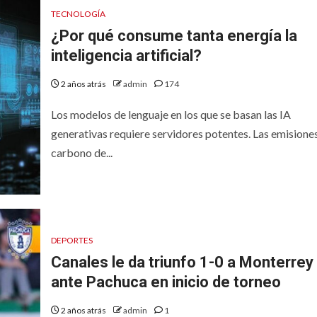
TECNOLOGÍA
¿Por qué consume tanta energía la
inteligencia artificial?
2 años atrás
admin
174
Los modelos de lenguaje en los que se basan las IA
generativas requiere servidores potentes. Las emisione
carbono de...
DEPORTES
Canales le da triunfo 1-0 a Monterrey
ante Pachuca en inicio de torneo
2 años atrás
admin
1