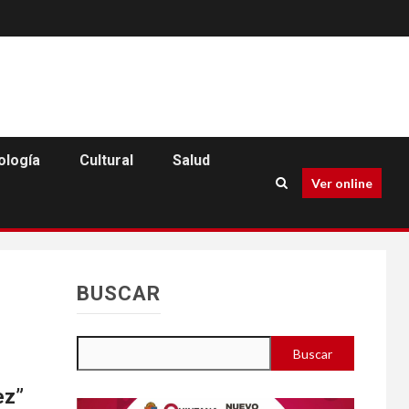
ología
Cultural
Salud
Ver online
BUSCAR
Buscar
ez”