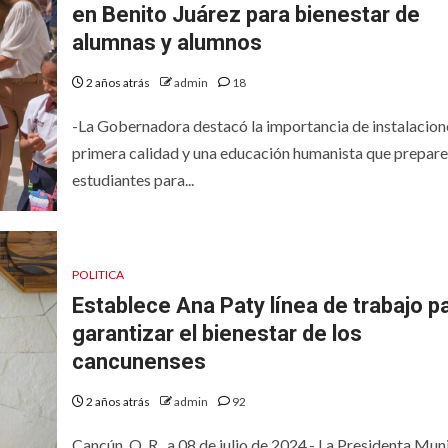
en Benito Juárez para bienestar de
alumnas y alumnos
2 años atrás
admin
18
-La Gobernadora destacó la importancia de instalacion
primera calidad y una educación humanista que prepare 
estudiantes para...
POLITICA
Establece Ana Paty línea de trabajo p
garantizar el bienestar de los
cancunenses
2 años atrás
admin
92
Cancún, Q. R., a 08 de julio de 2024.- La Presidenta Muni