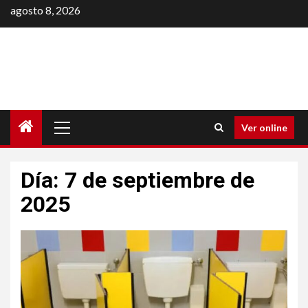
Saltar
agosto 8, 2026
al
contenido
Menú
Ver online
principal
Día:
7 de septiembre de
2025