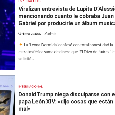
ESPECTACULOS
Viralizan entrevista de Lupita D’Aless
mencionando cuánto le cobraba Juan
Gabriel por producirle un álbum music
4 meses atrás
admin
La 'Leona Dormida' confesó con total honestidad la
estratosférica suma de dinero que 'El Divo de Juárez' le
solicitó...
INTERNACIONAL
Donald Trump niega disculparse con e
papa León XIV: «dijo cosas que están
mal»