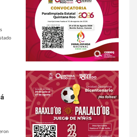
s
estado
pá
ueron