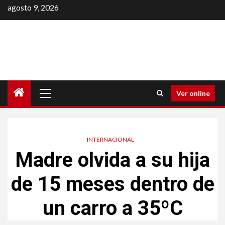
Saltar
agosto 9, 2026
al
contenido
Menú
Ver online
principal
INTERNACIONAL
Madre olvida a su hija
de 15 meses dentro de
un carro a 35ºC