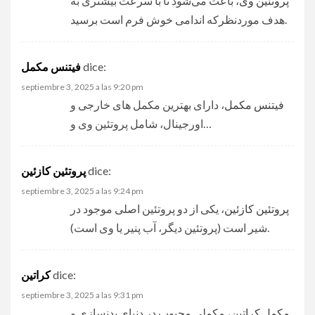
پروتئین وی
، باعث می‌شود تا با سرعت بیشتری به
هدف مورد‌نظرکه اندامی خوش فرم است برسید.
فیتنس مکمل
dice:
septiembre 3, 2025 a las 9:20 pm
فیتنس مکمل
، دارای بهترین مکمل های خارجی و
اورجینال، شامل پروتئین وی و…
پروتئین کازئین
dice:
septiembre 3, 2025 a las 9:24 pm
پروتئین کازئین
، یکی از دو پروتئین اصلی موجود در
شیر است (پروتئین دیگر، آب پنیر یا وی است).
کراتین
dice:
septiembre 3, 2025 a las 9:31 pm
مکمل کراتین
، مکملی محبوب در دنیای بدنسازی و