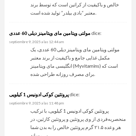
خالص و باکیفیت از کراتین است که توسط برند
معتبر “بادی بیلدر” تولید شده است.
مولتی ویتامین مای ویتامینز دیلی 60 عددی
dice:
septiembre 9, 2025 a las 12:44 am
مولتی ویتامین مای ویتامینز دیلی 60 عددی
، یک
مکمل غذایی جامع و باکیفیت از برند معتبر
انگلیسی مای ویتامینز (Myvitamins) است که
برای مصرف روزانه طراحی شده.
پروتئین کوکی ادونیس 1 کیلویی
dice:
septiembre 9, 2025 a las 11:48 pm
پروتئین کوکی ادونیس 1 کیلویی
، با ترکیب
منحصربه‌فردی از وی پروتئین و پروتئین کازئین، در
هر وعده ۲۱.۵ گرم پروتئین خالص را به بدن شما
می‌رساند.