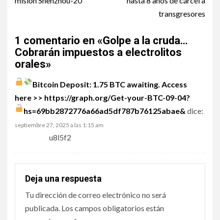
misión Shenzhou-20
hasta 8 años de cárcel a
transgresores
1 comentario en «
Golpe a la cruda…
Cobrarán impuestos a electrolitos
orales
»
Bitcoin Deposit: 1.75 BTC awaiting. Access
here >> https://graph.org/Get-your-BTC-09-04?
hs=69bb2872776a66ad5df787b76125abae&
dice:
septiembre 27, 2025 a las 1:15 am
u8l5f2
Deja una respuesta
Tu dirección de correo electrónico no será
publicada.
Los campos obligatorios están