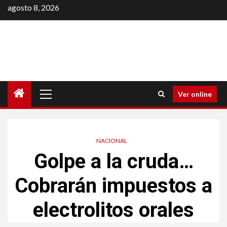
Saltar
agosto 8, 2026
al
contenido
Menú
Ver online
principal
NACIONAL
Golpe a la cruda…
Cobrarán impuestos a
electrolitos orales