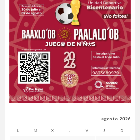
agosto 2026
L
M
X
J
V
S
D