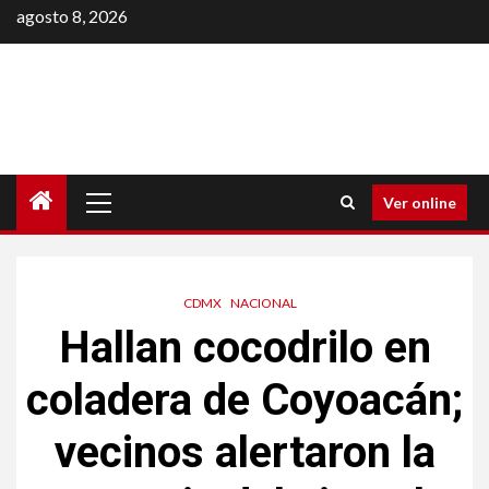
Saltar
agosto 8, 2026
al
contenido
Menú
Ver online
principal
CDMX
NACIONAL
Hallan cocodrilo en
coladera de Coyoacán;
vecinos alertaron la