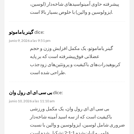
پیشرفته حاوی آمینواسیدهای شاخه‌دار (لوسین،
ایزولوسین و والین) با خلوص بسیار بالا است.
dice:
گینر یاماموتو
junio 9, 2026 a las 9:51 pm
گینر یاماموتو
، یک مکمل افزایش وزن و حجم
عضلانی فوق‌پیشرفته است که بر پایه
کربوهیدرات‌های باکیفیت و پروتئین‌های زودجذب
طراحی شده است.
dice:
بی سی ای ای رول وان
junio 10, 2026 a las 11:10 am
بی سی ای ای رول وان
، یک مکمل ورزشی
باکیفیت است که از سه اسید آمینه شاخه‌دار
ضروری شامل لوسین، ایزولوسین و والین با نسبت
علمی و اثبات‌شده 2:1:1 تشکیل شده است.