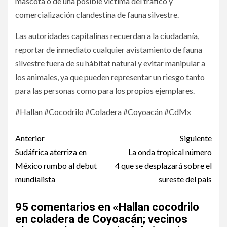
mascota o de una posible víctima del tráfico y
comercialización clandestina de fauna silvestre.
Las autoridades capitalinas recuerdan a la ciudadanía,
reportar de inmediato cualquier avistamiento de fauna
silvestre fuera de su hábitat natural y evitar manipular a
los animales, ya que pueden representar un riesgo tanto
para las personas como para los propios ejemplares.
#Hallan #Cocodrilo #Coladera #Coyoacán #CdMx
Post
Anterior
Siguiente
navigation
Sudáfrica aterriza en
La onda tropical número
México rumbo al debut
4 que se desplazará sobre el
mundialista
sureste del país
95 comentarios en «
Hallan cocodrilo
en coladera de Coyoacán; vecinos