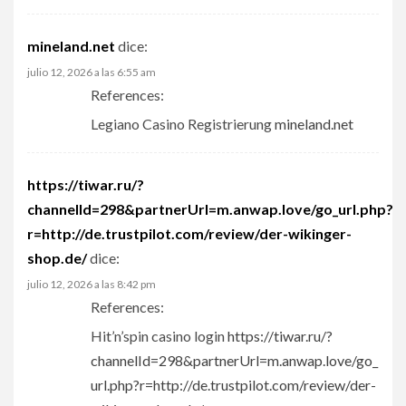
mineland.net
dice:
julio 12, 2026 a las 6:55 am
References:
Legiano Casino Registrierung
mineland.net
https://tiwar.ru/?
channelId=298&partnerUrl=m.anwap.love/go_url.php?
r=http://de.trustpilot.com/review/der-wikinger-
shop.de/
dice:
julio 12, 2026 a las 8:42 pm
References:
Hit’n’spin casino login
https://tiwar.ru/?
channelId=298&partnerUrl=m.anwap.love/go_
url.php?r=http://de.trustpilot.com/review/der-