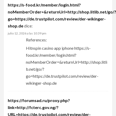
https://s-food.kr/member/login.html?
noMemberOrder=&returnUrl=http://shop.litlib.net/go/
go=https://de.trustpilot.com/review/der-wikinger-
shop.de
dice:
julio 12, 2026 a las 10:39 pm
References:
Hitnspin casino app iphone
https://s-
food.kr/member/login.html?
noMemberOrder=&returnUrl=http://shop.litli
b.net/go/?
go=https://de.trustpilot.com/review/der-
wikinger-shop.de
https://forumsad.ru/proxy.php?
link=http://fcterc.gov.ng/?
URL=https://de.trustpilot.com/review/der-