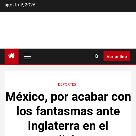
Saltar
agosto 9, 2026
al
contenido
Menú
Ver online
principal
DEPORTES
México, por acabar con
los fantasmas ante
Inglaterra en el