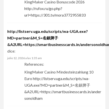
KingMaker Casino Bonuscode 2026
http://rufox.ru/go.php?
url=https://301.tv/mora3772955833
http://listserv.uga.edu/scripts/wa-UGA.exe?
MD=partner&M_S=名錶牌子
&A2URL=https://smartbusinesscards.in/andersonoldh
dice:
julio 12, 2026 a las 1:35 am
References:
KingMaker Casino Mindesteinzahlung 10
Euro
http://listserv.uga.edu/scripts/wa-
UGA.exe?MD=partner&M_S=名錶牌子
&A2URL=https://smartbusinesscards.in/ander
sonoldham