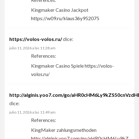
Kingmaker Casino Jackpot
https://w09.ru/klaus36y952075
https://volos-volos.ru/
dice:
julio 11, 2026 a las 11:28 am
References:
Kingmaker Casino Spiele
https://volos-
volos.ru/
http://alginis.yoo7.com/go/aHR0cHM6Ly9kZS50cn
dice:
julio 11, 2026 a las 11:49 am
References:
KingMaker zahlungsmethoden
http://alginis.yoo7.com/go/aHR0cHM6Ly9kZ