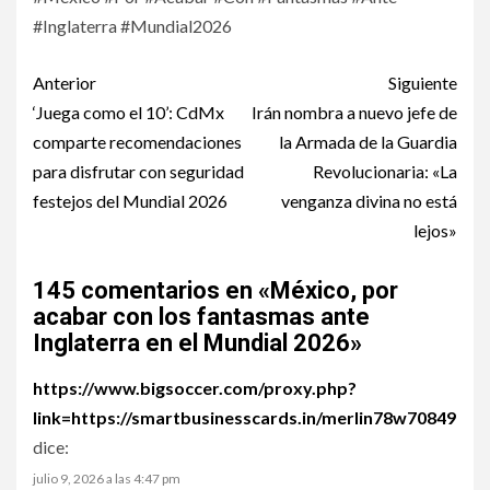
#Inglaterra #Mundial2026
Post
Anterior
Siguiente
navigation
‘Juega como el 10’: CdMx
Irán nombra a nuevo jefe de
comparte recomendaciones
la Armada de la Guardia
para disfrutar con seguridad
Revolucionaria: «La
festejos del Mundial 2026
venganza divina no está
lejos»
145 comentarios en «
México, por
acabar con los fantasmas ante
Inglaterra en el Mundial 2026
»
https://www.bigsoccer.com/proxy.php?
link=https://smartbusinesscards.in/merlin78w70849
dice:
julio 9, 2026 a las 4:47 pm