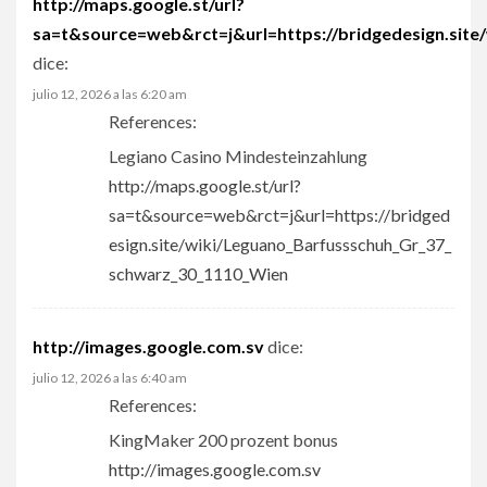
http://maps.google.st/url?
sa=t&source=web&rct=j&url=https://bridgedesign.sit
dice:
julio 12, 2026 a las 6:20 am
References:
Legiano Casino Mindesteinzahlung
http://maps.google.st/url?
sa=t&source=web&rct=j&url=https://bridged
esign.site/wiki/Leguano_Barfussschuh_Gr_37_
schwarz_30_1110_Wien
http://images.google.com.sv
dice:
julio 12, 2026 a las 6:40 am
References:
KingMaker 200 prozent bonus
http://images.google.com.sv