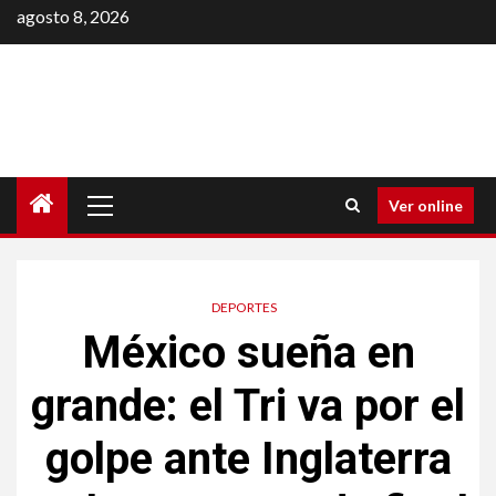
Saltar
agosto 8, 2026
al
contenido
Menú
Ver online
principal
DEPORTES
México sueña en
grande: el Tri va por el
golpe ante Inglaterra