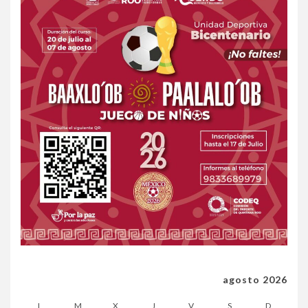
agosto 2026
L
M
X
J
V
S
D