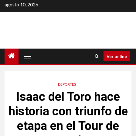
Saltar
agosto 10, 2026
al
contenido
Menú
Ver online
principal
DEPORTES
Isaac del Toro hace
historia con triunfo de
etapa en el Tour de