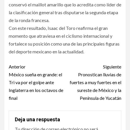
conservó el maillot amarillo que lo acredita como líder de
la clasificación general tras disputarse la segunda etapa
de la ronda francesa.
Con este resultado, Isaac del Toro reafirma el gran
momento que atraviesa en el ciclismo internacional y
fortalece su posición como una de las principales figuras
del deporte mexicano en la actualidad.
Post
Anterior
Siguiente
navigation
México sueña en grande: el
Pronostican lluvias de
Tri va por el golpe ante
fuertes a muy fuertes en el
Inglaterra en los octavos de
sureste de México y la
final
Península de Yucatán
Deja una respuesta
Tu dirección de correo electrónico no será