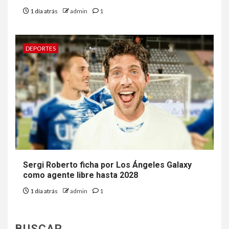
1 día atrás
admin
1
DEPORTES
Sergi Roberto ficha por Los Ángeles Galaxy
como agente libre hasta 2028
1 día atrás
admin
1
BUSCAR