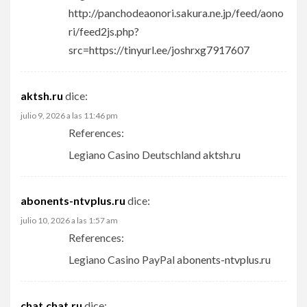
http://panchodeaonori.sakura.ne.jp/feed/aono
ri/feed2js.php?
src=https://tinyurl.ee/joshrxg7917607
aktsh.ru
dice:
julio 9, 2026 a las 11:46 pm
References:
Legiano Casino Deutschland
aktsh.ru
abonents-ntvplus.ru
dice:
julio 10, 2026 a las 1:57 am
References:
Legiano Casino PayPal
abonents-ntvplus.ru
chat.chat.ru
dice: