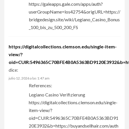
https://galeapps.gale.com/apps/auth?
userGroupName=los42754&origURL=https://
bridgedesign.site/wiki/Legiano_Casino_Bonus
_100_bis_zu_500_200_FS
https://digitalcollections.clemson.edu/single-item-
view/?
oid=CUIR:5496365C70BFE4B0A5363BD9120E3932&b=http
dice:
julio 12, 2026 a las 1:47 am
References:
Legiano Casino Verifizierung
https://digitalcollections.clemson.edu/single-
item-view/?
oid=CUIR:5496365C70BFE4B0A5363BD91
20E3932&b=https://buyandsellhair.com/auth