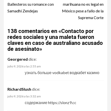
Ballesteros su romance con
marihuana no es legal en
Samadhi Zendejas
México pese a fallo de la
Suprema Corte
138 comentarios en «
Contacto por
redes sociales y una maleta fueron
claves en caso de australiano acusado
de asesinato
»
Georgered
dice:
julio 9, 2026 a las 2:55 am
узнать больше
vodkabet водкабет казино
RichardSlush
dice:
julio 9, 2026 a las 3:32 am
содержание
https://slonz9.cc