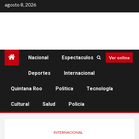
Saltar
agosto 8, 2026
al
contenido
Nacional
Espectaculos
Ver online
Deportes
Internacional
Quintana Roo
Politica
Tecnología
Cultural
Salud
Policia
INTERNACIONAL