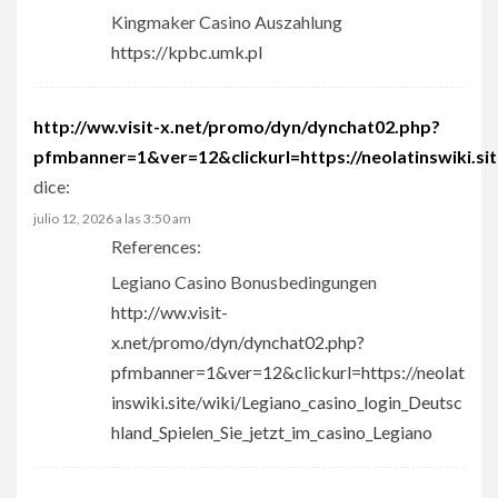
Kingmaker Casino Auszahlung
https://kpbc.umk.pl
http://ww.visit-x.net/promo/dyn/dynchat02.php?
pfmbanner=1&ver=12&clickurl=https://neolatinswiki.sit
dice:
julio 12, 2026 a las 3:50 am
References:
Legiano Casino Bonusbedingungen
http://ww.visit-
x.net/promo/dyn/dynchat02.php?
pfmbanner=1&ver=12&clickurl=https://neolat
inswiki.site/wiki/Legiano_casino_login_Deutsc
hland_Spielen_Sie_jetzt_im_casino_Legiano