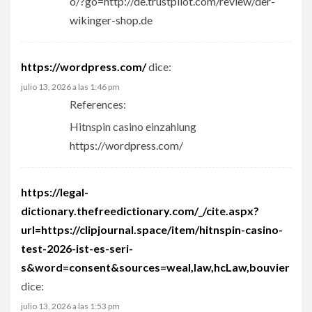
o/?go=http://de.trustpilot.com/review/der-
wikinger-shop.de
https://wordpress.com/
dice:
julio 13, 2026 a las 1:46 pm
References:
Hitnspin casino einzahlung
https://wordpress.com/
https://legal-
dictionary.thefreedictionary.com/_/cite.aspx?
url=https://clipjournal.space/item/hitnspin-casino-
test-2026-ist-es-seri-
s&word=consent&sources=weal,law,hcLaw,bouvier
dice:
julio 13, 2026 a las 1:53 pm