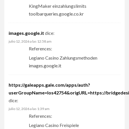
KingMaker einzahlungslimits
toolbarqueries.google.co.kr
images.google.it
dice:
julio 12, 2026 a las 12:58 am
References:
Legiano Casino Zahlungsmethoden
images.google.it
https://galeapps.gale.com/apps/auth?
userGroupName=los42754&origURL=https://bridgedesig
dice:
julio 12, 2026 a las 1:39 am
References:
Legiano Casino Freispiele