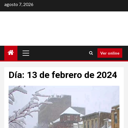
Saltar
agosto 7, 2026
al
contenido
Menú
Ver online
principal
Día:
13 de febrero de 2024