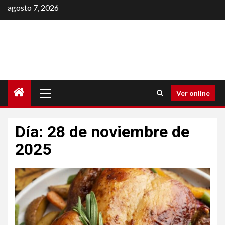
Saltar
agosto 7, 2026
al
contenido
Menú
Ver online
principal
Día:
28 de noviembre de
2025