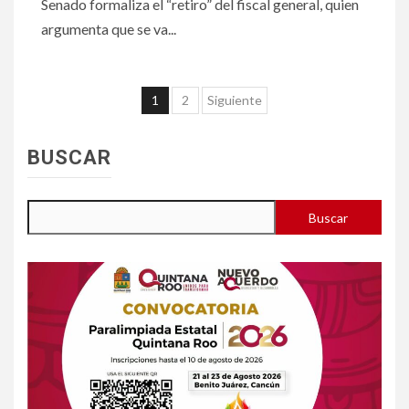
Senado formaliza el “retiro” del fiscal general, quien
argumenta que se va...
Paginación
1
2
Siguiente
de
entradas
BUSCAR
Buscar