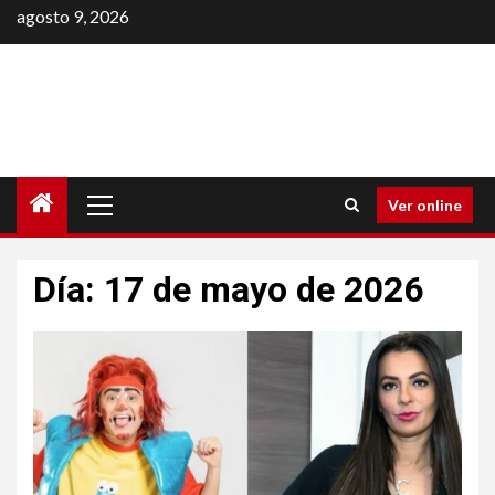
Saltar
agosto 9, 2026
al
contenido
Menú
Ver online
principal
Día:
17 de mayo de 2026