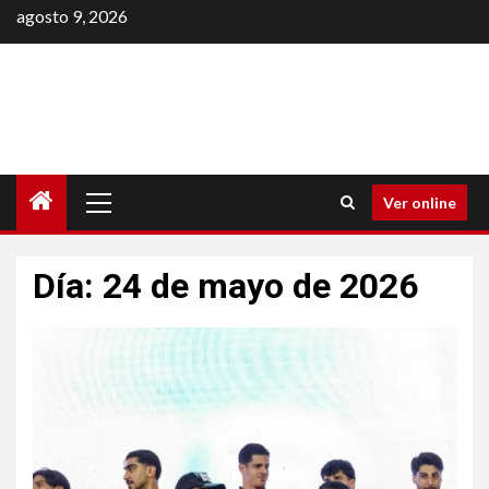
Saltar
agosto 9, 2026
al
contenido
Menú
Ver online
principal
Día:
24 de mayo de 2026