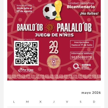
mayo 2026
L
M
X
J
V
S
D